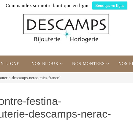
Commandez sur notre boutique en ligne
Boutique en ligne
EN LIGNE
NOS BIJOUX
NOS MONTRES
NOS P
outerie-descamps-nerac-miss-france"
ntre-festina-
uterie-descamps-nerac-