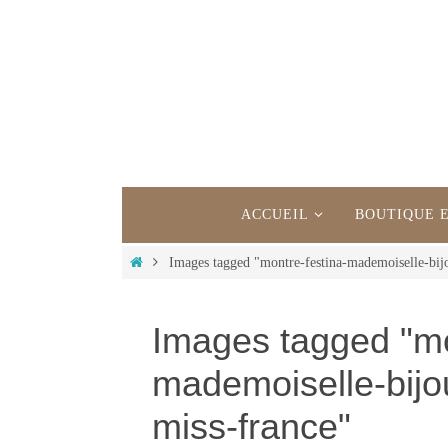
Passer
vers
le
contenu
Passer
vers
ACCUEIL
BOUTIQUE 
le
contenu
Home
Images tagged "montre-festina-mademoiselle-bij
Images tagged "mo
mademoiselle-bijo
miss-france"